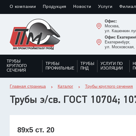
О компании
Продукция
Новости
Услуги
Филиа
Офис:
Москва,
ул. Кашенкин луг
Офис Екатеринб
Екатеринбург,
ул. Московская,
ТРУБЫ
ТРУБЫ
ТРУБЫ
УСЛУГИ ПО
Н
КРУГЛОГО
ПРОФИЛЬНЫЕ
ПНД
ИЗОЛЯЦИИ
П
СЕЧЕНИЯ
Главная страница
Каталог
Трубы круглого сечения
Трубы э/св. ГОСТ 10704; 10
89х5 ст. 20