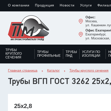
О компании
Продукция
Новости
Услуги
Филиа
Офис:
Москва,
ул. Кашенкин луг
Офис Екатеринб
Екатеринбург,
ул. Московская,
ТРУБЫ
ТРУБЫ
ТРУБЫ
УСЛУГИ ПО
Н
КРУГЛОГО
ПРОФИЛЬНЫЕ
ПНД
ИЗОЛЯЦИИ
П
СЕЧЕНИЯ
Главная страница
Каталог
Трубы круглого сечения
Трубы ВГП ГОСТ 3262 25х2
25х2,8