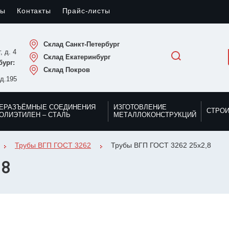
лы
Контакты
Прайс-листы
Склад Санкт-Петербург
, д. 4
Склад Екатеринбург
ург:
Склад Покров
 д.195
ЕРАЗЪЁМНЫЕ СОЕДИНЕНИЯ
ИЗГОТОВЛЕНИЕ
СТРО
ОЛИЭТИЛЕН – СТАЛЬ
МЕТАЛЛОКОНСТРУКЦИЙ
Трубы ВГП ГОСТ 3262
Трубы ВГП ГОСТ 3262 25х2,8
,8